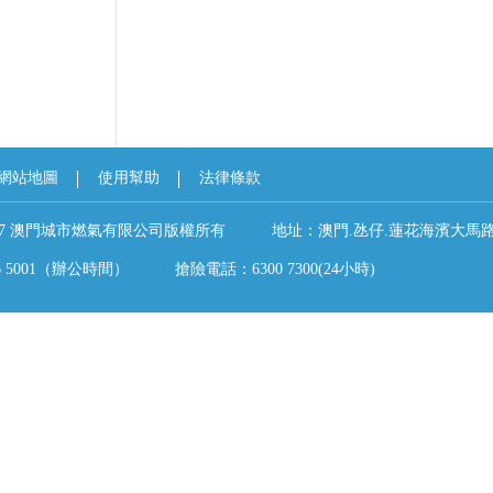
網站地圖
使用幫助
法律條款
t ©2017 澳門城市燃氣有限公司版權所有 地址：澳門.氹仔.蓮花海濱大馬路5
86 5001（辦公時間） 搶險電話：6300 7300(24小時)