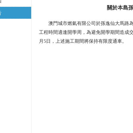
知
關於本島
告
澳門城市燃氣有限公司於孫逸仙大馬路為
工程時間適逢開學周，為避免開學期間造成交
月5日，上述施工期間將保持有限度通車。