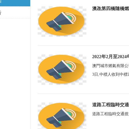
知
澳氹第四橋隨橋燃
告
2022年2月至2
澳門城市燃氣有限公司
3日,中標人收到中
道路工程臨時交通
道路工程臨時交通措施不