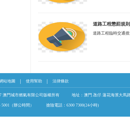
道路工程懲罰規則
道路工程臨時交通措施
網站地圖
使用幫助
法律條款
t ©2017 澳門城市燃氣有限公司版權所有 地址：澳門.氹仔.蓮花海濱大馬路5
86 5001（辦公時間） 搶險電話：6300 7300(24小時)