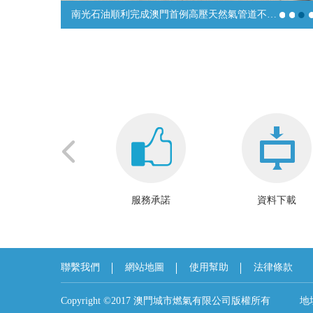
南光石油順利完成澳門首例高壓天然氣管道不停輸帶壓封堵項目
客戶服務流程
服務承諾
資料下載
聯繫我們
網站地圖
使用幫助
法律條款
Copyright ©2017 澳門城市燃氣有限公司版權所有 地