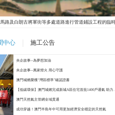
大馬路及白朗古將軍街等多處道路進行管道鋪設工程的臨
聞中心
施工公告
央企故事--為夢想加油
央企故事--萬家燈火 用心守護
澳門城燃榮獲“灣區標準”確認證書
【低碳環保】澳門城燃完成新城A區住宅首
澳門天然氣主管網全域貫通
成功穿越！澳門半島年中可用更加經濟安全穩定的天然氣