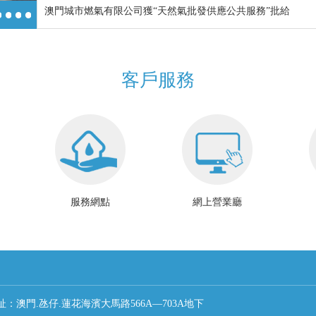
澳門城市燃氣有限公司獲“天然氣批發供應公共服務”批給
客戶服務
服務網點
網上營業廳
址：澳門.氹仔.蓮花海濱大馬路566A—703A地下